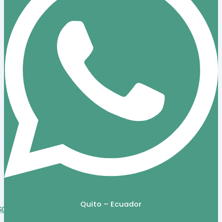
Quito – Ecuador
$
0,00
0