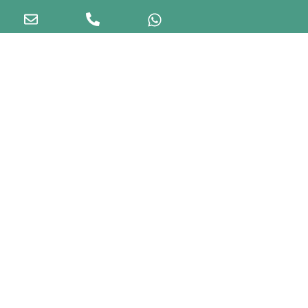
Ir
al
contenido